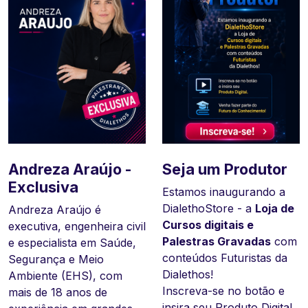
Andreza Araújo -
DialetoStore a sua
Carla Verna -
Seja um Produtor
Exclusiva
Loja Digital da
Exclusiva
Estamos inaugurando a
Dialethos! Rumo
DialethoStore - a
Loja de
Andreza Araújo é
Psicóloga e palestrante
ao Futuro!
Cursos digitais e
executiva, engenheira civil
especializada em
Palestras Gravadas
com
e especialista em Saúde,
segurança do trabalho
Faça sua inscrição e
conteúdos Futuristas da
Segurança e Meio
comportamental,
insira seu curso
Dialethos!
Ambiente (EHS), com
qualidade de vida, gestão
gratuitamente.
Inscreva-se no botão e
mais de 18 anos de
de equipes, inteligência
O Futuro começa com
insira seu Produto Digital.