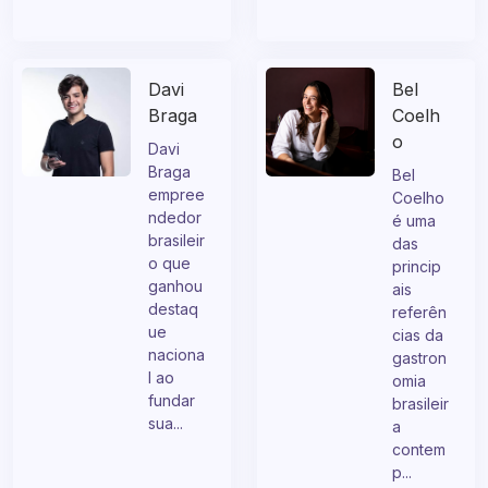
Davi
Bel
Braga
Coelh
o
Davi
Braga
Bel
empree
Coelho
ndedor
é uma
brasileir
das
o que
princip
ganhou
ais
destaq
referên
ue
cias da
naciona
gastron
l ao
omia
fundar
brasileir
sua...
a
contem
p...