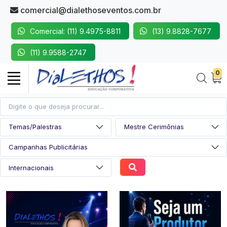
comercial@dialethoseventos.com.br
Comercial: (11) 9.4975-8811
(13) 9.8828-7677
(11) 9.9588-2747
0