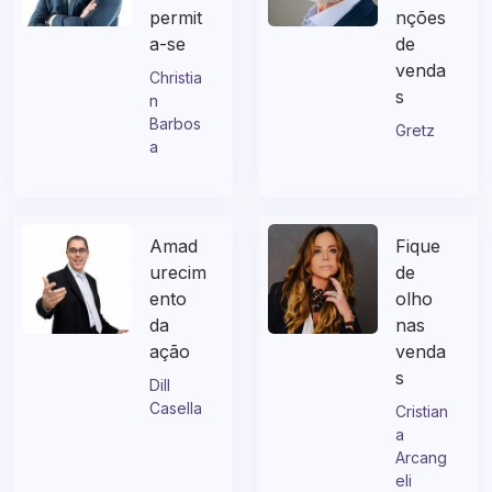
permit
nções
a-se
de
venda
Christia
s
n
Barbos
Gretz
a
Amad
Fique
urecim
de
ento
olho
da
nas
ação
venda
s
Dill
Casella
Cristian
a
Arcang
eli