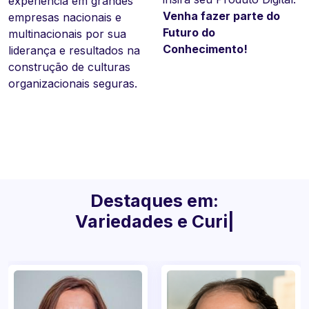
experiência em grandes
emocional e motivação.
uma atitude!
Venha fazer parte do
empresas nacionais e
Com uma carreira
Seja muito bem vindo a
Futuro do
multinacionais por sua
consolidada, já realizou
Nova Era do
Conhecimento!
liderança e resultados na
varias palestras em
Conhecimento!
construção de culturas
empresas nacionais e
organizacionais seguras.
multinacionais.
Destaques em:
Variedades e Cur
|