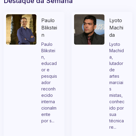
Destaque da Semana
Paulo
Lyoto
Blikstei
Machi
n
da
​Paulo
Lyoto
Blikstei
Machid
n,
a,
educad
lutador
or e
de
pesquis
artes
ador
marciai
reconh
s
ecido
mistas,
interna
conhec
cionalm
ido por
ente
sua
por s...
técnica
re...