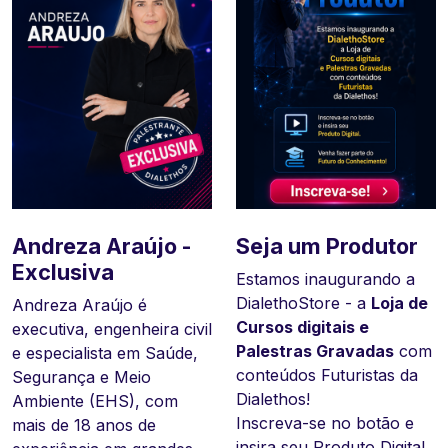
Andreza Araújo -
DialetoStore a sua
Carla Verna -
Seja um Produtor
Exclusiva
Loja Digital da
Exclusiva
Estamos inaugurando a
Dialethos! Rumo
DialethoStore - a
Loja de
Andreza Araújo é
Psicóloga e palestrante
ao Futuro!
Cursos digitais e
executiva, engenheira civil
especializada em
Palestras Gravadas
com
e especialista em Saúde,
segurança do trabalho
Faça sua inscrição e
conteúdos Futuristas da
Segurança e Meio
comportamental,
insira seu curso
Dialethos!
Ambiente (EHS), com
qualidade de vida, gestão
gratuitamente.
Inscreva-se no botão e
mais de 18 anos de
de equipes, inteligência
O Futuro começa com
insira seu Produto Digital.