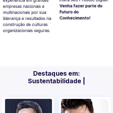
experiência em grandes
emocional e motivação.
uma atitude!
Venha fazer parte do
empresas nacionais e
Com uma carreira
Seja muito bem vindo a
Futuro do
multinacionais por sua
consolidada, já realizou
Nova Era do
Conhecimento!
liderança e resultados na
varias palestras em
Conhecimento!
construção de culturas
empresas nacionais e
organizacionais seguras.
multinacionais.
Destaques em:
Sustentabilidade / Meio
Ambiente
|