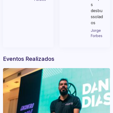
Jorge
tempo
Forbes
s
desbu
ssolad
os
Jorge
Forbes
Eventos Realizados