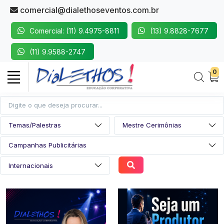
comercial@dialethoseventos.com.br
Comercial: (11) 9.4975-8811
(13) 9.8828-7677
(11) 9.9588-2747
0