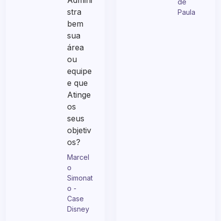
e, que
Edson
Admini
de
stra
Paula
bem
sua
área
ou
equipe
e que
Atinge
os
seus
objetiv
os?
Marcel
o
Simonat
o -
Case