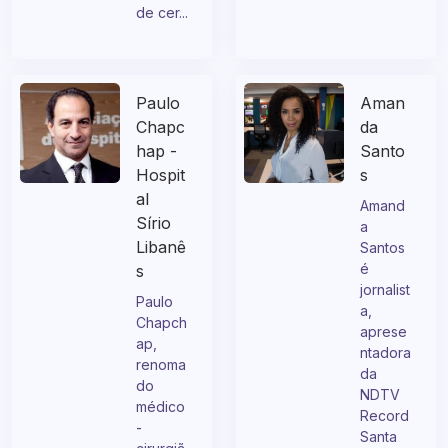
a e
Flumine
mestre
nse...
de cer...
Paulo
Aman
Chapc
da
hap -
Santo
Hospit
s
al
Amand
Sírio
a
Libanê
Santos
é
s
jornalist
Paulo
a,
Chapch
aprese
ap,
ntadora
renoma
da
do
NDTV
médico
Record