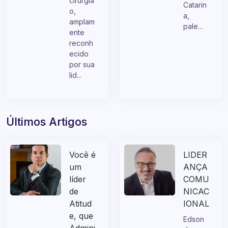
-
Santa
cirurgiã
Catarin
o,
a,
amplam
pale...
ente
reconh
ecido
por sua
lid...
Últimos Artigos
Você é
LIDER
um
ANÇA
líder
COMU
de
NICAC
Atitud
IONAL