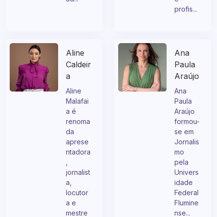
pesquis
ntadora
ad...
e
profis...
Aline
Ana
Caldeir
Paula
a
Araújo
Aline
Ana
Malafai
Paula
a é
Araújo
renoma
formou-
da
se em
aprese
Jornalis
ntadora
mo
,
pela
jornalist
Univers
a,
idade
locutor
Federal