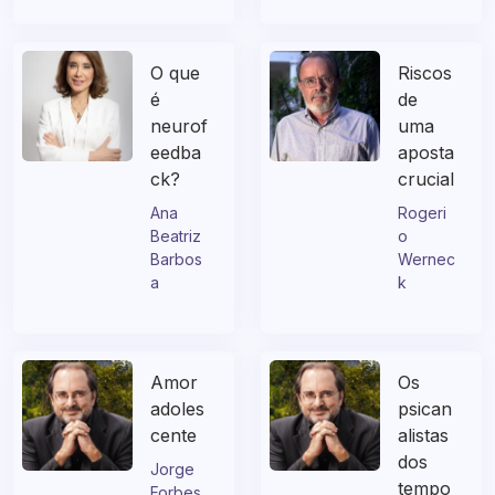
Disney
O que
Riscos
é
de
neurof
uma
eedba
aposta
ck?
crucial
Ana
Rogeri
Beatriz
o
Barbos
Wernec
a
k
Amor
Os
adoles
psican
cente
alistas
dos