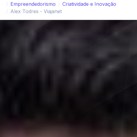
Empreendedorismo
Criatividade e Inovação
Alex Todres - Viajanet