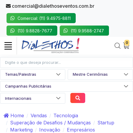
comercial@dialethoseventos.com.br
Comercial: (11) 9.4975-8811
(13) 9.8828-7677
(11) 9.9588-2747
0
Home
Vendas
Tecnologia
Superação de Desafios / Mudanças
Startup
Marketing
Inovação
Empresários