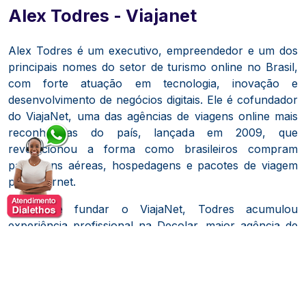
Alex Todres - Viajanet
Alex Todres é um executivo, empreendedor e um dos
principais nomes do setor de turismo online no Brasil,
com forte atuação em tecnologia, inovação e
desenvolvimento de negócios digitais. Ele é cofundador
do ViajaNet, uma das agências de viagens online mais
reconhecidas do país, lançada em 2009, que
revolucionou a forma como brasileiros compram
passagens aéreas, hospedagens e pacotes de viagem
pela internet.
Antes de fundar o ViajaNet, Todres acumulou
experiência profissional na Decolar, maior agência de
viagens online da América Latina, onde atuou em áreas
como marketing, publicidade e operações, construindo
uma base prática sólida em comércio eletrônico e
relacionamento com o cliente. Foi nessa experiência