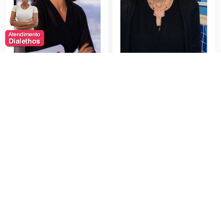
Adriana Bittar
Adriana Behar
Moderador de
Trabalho em Equipe
Debates
/ Disciplina