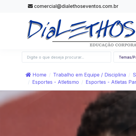
comercial@dialethoseventos.com.br
Home
Trabalho em Equipe / Disciplina
S
Esportes - Atletismo
Esportes - Atletas Pa