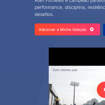
Alan Fonteles é campeão paralím
performance, disciplina, resiliên
desafios.
Adicionar a Minha Seleção