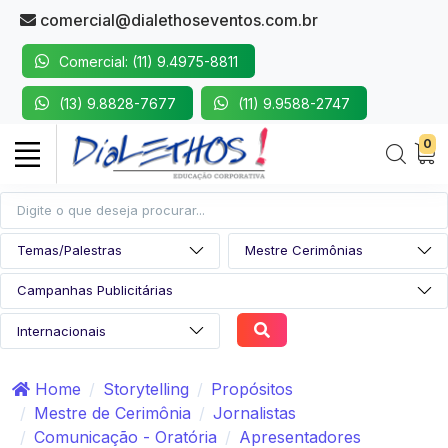
comercial@dialethoseventos.com.br
Comercial: (11) 9.4975-8811
(13) 9.8828-7677
(11) 9.9588-2747
0
Home
Storytelling
Propósitos
Mestre de Cerimônia
Jornalistas
Comunicação - Oratória
Apresentadores