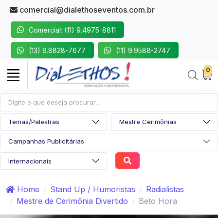
comercial@dialethoseventos.com.br
Comercial: (11) 9.4975-8811
(13) 9.8828-7677
(11) 9.9588-2747
0
Home
Stand Up / Humoristas
Radialistas
Mestre de Cerimônia Divertido
Beto Hora