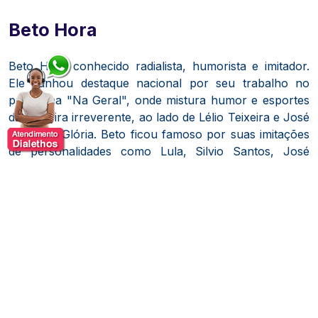
Beto Hora
Beto Hora conhecido radialista, humorista e imitador.
Ele ganhou destaque nacional por seu trabalho no
programa "Na Geral", onde mistura humor e esportes
de maneira irreverente, ao lado de Lélio Teixeira e José
Paulo da Glória. Beto ficou famoso por suas imitações
de personalidades como Lula, Silvio Santos, José
Trajano, entre outros, sendo considerado um dos
melhores imitadores do país.
Sua carreira no rádio é marcada por passagens por
emissoras como a Rádio Bandeirantes, Transamérica, e
outras importantes do cenário esportivo e humorístico
brasileiro. Com estilo irreverente e carisma, Beto
também participou de projetos na TV, sempre levando
sua veia humorística e talento para a imitação.