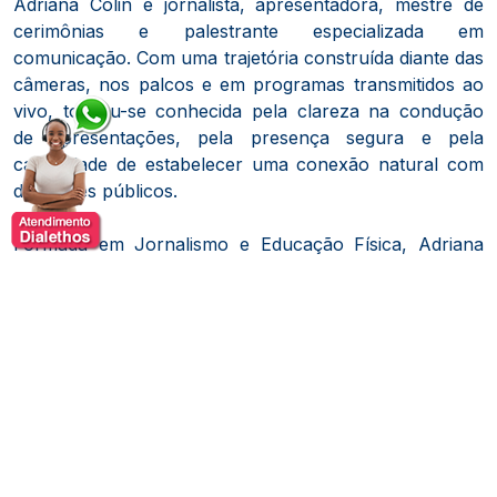
Adriana Colin é jornalista, apresentadora, mestre de
cerimônias e palestrante especializada em
comunicação. Com uma trajetória construída diante das
câmeras, nos palcos e em programas transmitidos ao
vivo, tornou-se conhecida pela clareza na condução
de apresentações, pela presença segura e pela
capacidade de estabelecer uma conexão natural com
diferentes públicos.
Formada em Jornalismo e Educação Física, Adriana
desenvolveu sua carreira em diferentes áreas da
televisão brasileira. Atuou em programas de
entretenimento e esportes, passando por emissoras
como Rede Manchete, SBT, TV Gazeta, Record e Rede
Globo. Entre os trabalhos que marcaram sua trajetória
estão a apresentação de programas como A Grande
Jogada, Fantasia e Gazeta Esportiva.
Sua projeção nacional ganhou ainda mais força