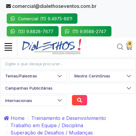
comercial@dialethoseventos.com.br
Comercial: (11) 9.4975-8811
(13) 9.8828-7677
(11) 9.9588-2747
0
Home
Treinamento e Desenvolvimento
Trabalho em Equipe / Disciplina
Superação de Desafios / Mudanças