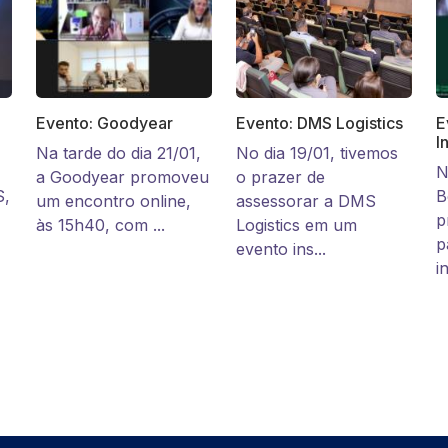
Evento: Goodyear
Evento: DMS Logistics
E
I
Na tarde do dia 21/01,
No dia 19/01, tivemos
N
a Goodyear promoveu
o prazer de
S,
B
um encontro online,
assessorar a DMS
p
às 15h40, com ...
Logistics em um
p
evento ins...
i