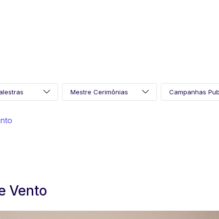
ento
e Vento