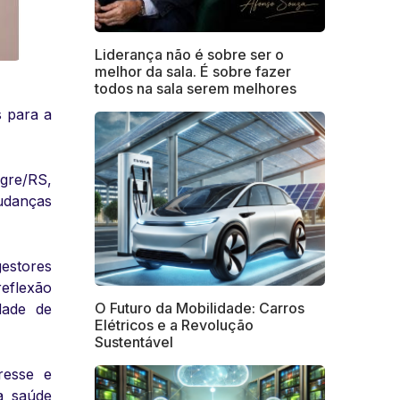
Liderança não é sobre ser o
melhor da sala. É sobre fazer
todos na sala serem melhores
 para a
egre/RS,
udanças
estores
eflexão
O Futuro da Mobilidade: Carros
dade de
Elétricos e a Revolução
Sustentável
resse e
a saúde