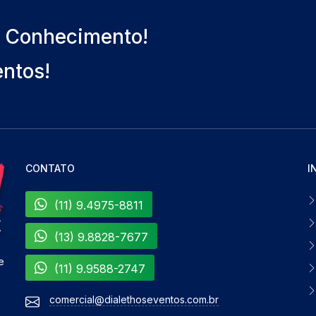
o Conhecimento!
entos!
CONTATO
I
(11) 9.4975-8811
(13) 9.8828-7677
e
(11) 9.9588-2747
comercial@dialethoseventos.com.br