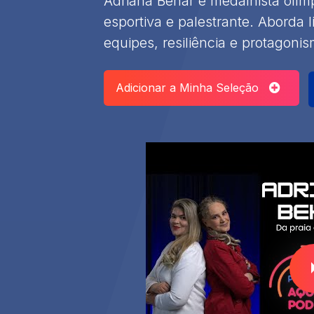
Adriana Behar é medalhista olím
esportiva e palestrante. Aborda 
equipes, resiliência e protagoni
Adicionar a Minha Seleção