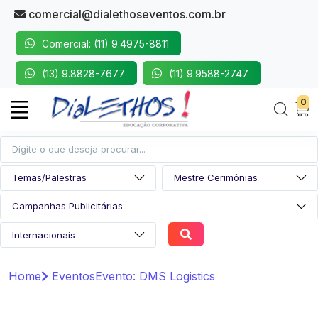
comercial@dialethoseventos.com.br
Comercial: (11) 9.4975-8811
(13) 9.8828-7677
(11) 9.9588-2747
0
Home
Eventos
Evento: DMS Logistics