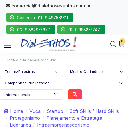
comercial@dialethoseventos.com.br
Comercial: (11) 9.4975-8811
(13) 9.8828-7677
(11) 9.9588-2747
0
Home
Vuca
Startup
Soft Skills / Hard Skills
Protagonismo
Planejamento e Estratégia
Liderança
Intraempreendedorismo