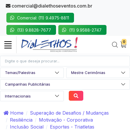
comercial@dialethoseventos.com.br
Comercial: (11) 9.4975-8811
(13) 9.8828-7677
(11) 9.9588-2747
0
Home
Superação de Desafios / Mudanças
Resiliência
Motivação - Corporativa
Inclusão Social
Esportes - Triatletas