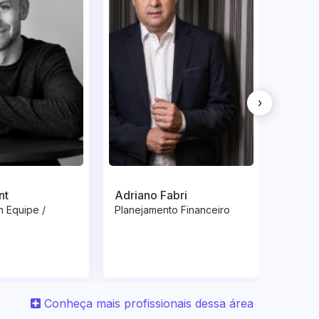
›
nt
Adriano Fabri
Adrian
 Equipe /
Planejamento Financeiro
Tecnol
Transf
Conheça mais profissionais dessa área