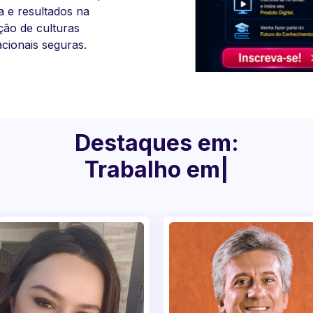
e resultados na
cimento!
 de culturas
onais seguras.
Destaques em:
Sustentabilidade
|