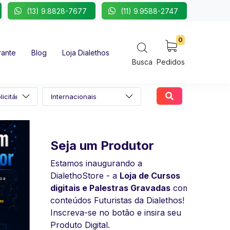
(13) 9.8828-7677
(11) 9.9588-2747
0
rante
Blog
Loja Dialethos
Busca
Pedidos
Carla Verna - Exclusiva
Seja um Produtor
Psicóloga e palestrante
Estamos inaugurando a
especializada em segurança do
DialethoStore - a
Loja de Cursos
trabalho comportamental, qualidade
digitais e Palestras Gravadas
com
de vida, gestão de equipes,
conteúdos Futuristas da Dialethos!
inteligência emocional e motivação.
Inscreva-se no botão e insira seu
Com uma carreira consolidada, já
Produto Digital.