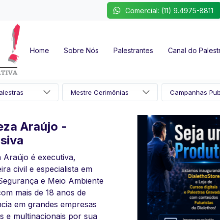
Comercial: (11) 9.4975-8811
Home
Sobre Nós
Palestrantes
Canal do Palest
a Araújo -
oStore a sua Loja
iva
l da Dialethos!
aújo é executiva,
o Futuro!
 civil e especialista em
gurança e Meio Ambiente
nscrição e insira seu
m mais de 18 anos de
tuitamente.
ia em grandes empresas
começa com uma atitude!
e multinacionais por sua
o bem vindo a Nova Era