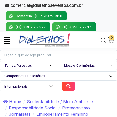
comercial@dialethoseventos.com.br
Comercial: (11) 9.4975-8811
(13) 9.8828-7677
(11) 9.9588-2747
0
Home
Sustentabilidade / Meio Ambiente
Responsabilidade Social
Protagonismo
Jornalistas
Empoderamento Feminino