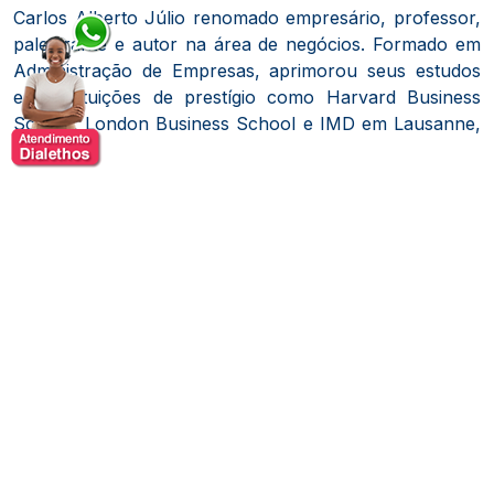
Carlos Alberto Júlio renomado empresário, professor,
palestrante e autor na área de negócios.
Formado em
Administração de Empresas, aprimorou seus estudos
em instituições de prestígio como Harvard Business
School, London Business School e IMD em Lausanne,
Suíça.
Ao longo de sua carreira, ocupou cargos de liderança
em diversas empresas, incluindo a presidência da
Polaroid do Brasil, da HSM do Brasil e da Tecnisa S/A,
onde atualmente atua como vice-presidente do
conselho administrativo.
Além disso, é sócio do Instituto
de Pesquisa Locomotiva e cofundador da Digital House
Brasil.
No âmbito acadêmico, Carlos Júlio é professor
honorário do IBMEC e leciona na FGV e na FIA/USP.
Como autor, publicou diversos livros na área de
negócios, incluindo "Reinventando Você", "A Magia dos