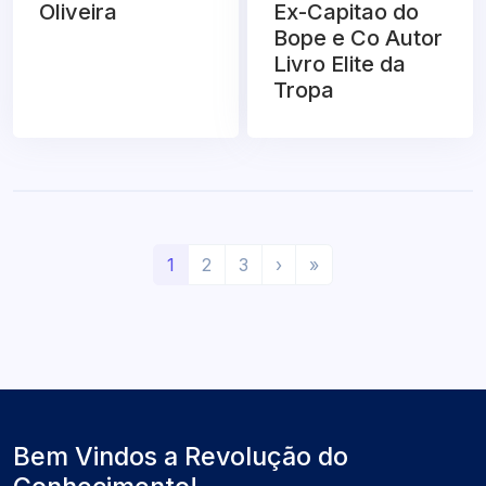
Oliveira
Ex-Capitao do
Bope e Co Autor
Livro Elite da
Tropa
(
P
Ú
1
2
3
›
»
a
r
l
t
ó
t
u
x
i
a
i
m
l
m
o
)
o
Bem Vindos a Revolução do