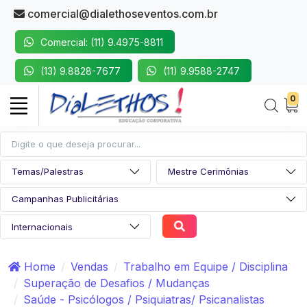
comercial@dialethoseventos.com.br
Comercial: (11) 9.4975-8811
(13) 9.8828-7677
(11) 9.9588-2747
0
Home
Vendas
Trabalho em Equipe / Disciplina
Superação de Desafios / Mudanças
Saúde - Psicólogos / Psiquiatras/ Psicanalistas