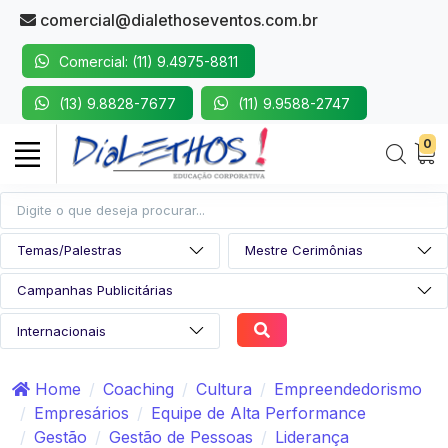
comercial@dialethoseventos.com.br
Comercial: (11) 9.4975-8811
(13) 9.8828-7677
(11) 9.9588-2747
0
Home
Coaching
Cultura
Empreendedorismo
Empresários
Equipe de Alta Performance
Gestão
Gestão de Pessoas
Liderança