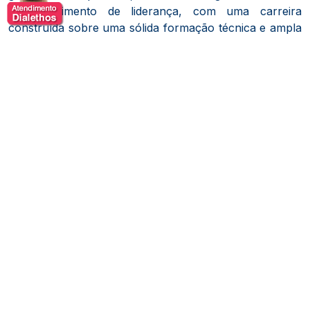
desenvolvimento de liderança, com uma carreira
construída sobre uma sólida formação técnica e ampla
experiência executiva. Engenheiro de Produção
formado pela Escola Politécnica da Universidade de
São Paulo, complementou sua formação com estudos
avançados em gestão de pessoas na França, o que lhe
proporcionou uma visão integrada entre conhecimento
técnico e compreensão do comportamento humano no
contexto organizacional.
Ao longo de sua trajetória profissional, Almiro atuou
em posições de liderança em empresas de grande
porte, incluindo funções de direção em consultoria e
no McDonald’s Brasil, onde consolidou sua expertise
em recursos humanos, desenvolvimento de talentos e
gestão estratégica de pessoas. Posteriormente,
dedicou-se ao empreendedorismo e à consultoria,
sendo fundador e presidente da Franquality
Consultores, organização voltada ao desenvolvimento