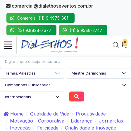
comercial@dialethoseventos.com.br
Comercial: (11) 9.4975-8811
(13) 9.8828-7677
(11) 9.9588-2747
0
Home
Qualidade de Vida
Produtividade
Motivação - Corporativa
Liderança
Jornalistas
Inovação
Felicidade
Criatividade e Inovação