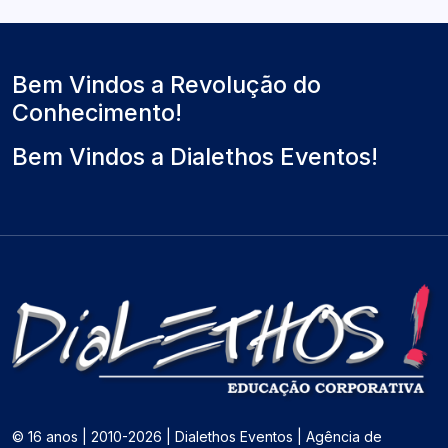
a
i
m
l
m
o
)
o
Bem Vindos a Revolução do
Conhecimento!
Bem Vindos a Dialethos Eventos!
© 16 anos | 2010-2026 | Dialethos Eventos | Agência de