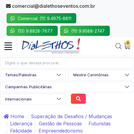
comercial@dialethoseventos.com.br
Comercial: (11) 9.4975-8811
(13) 9.8828-7677
(11) 9.9588-2747
0
Home
Superação de Desafios / Mudanças
Liderança
Gestão de Pessoas
Futuristas
Felicidade
Empreendedorismo