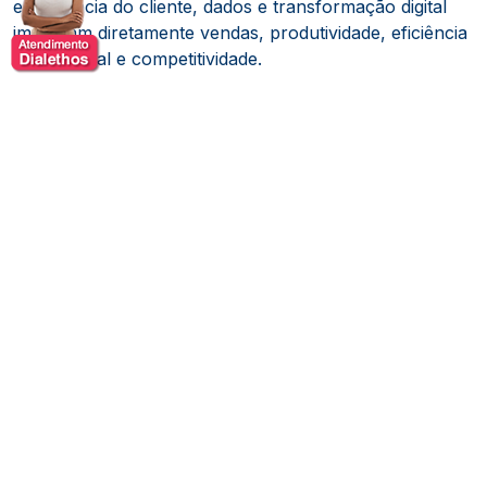
experiência do cliente, dados e transformação digital
impactam diretamente vendas, produtividade, eficiência
operacional e competitividade.
Caio é autor do best seller
Arroz, Feijão & Varejo
, host
do
Varejocast
, um dos podcasts de negócios mais
ouvidos do Brasil no segmento de varejo, e presença
frequente em eventos nacionais e internacionais de
tecnologia, negócios e varejo.
Reconhecimento e premiações
Ao longo de sua trajetória, Caio Camargo recebeu
reconhecimento de instituições e rankings
internacionais ligados ao varejo, inovação e influência
em negócios.
LinkedIn Top Voice
, reconhecimento concedido a
profissionais que se destacam pela relevância de
suas ideias na plataforma.