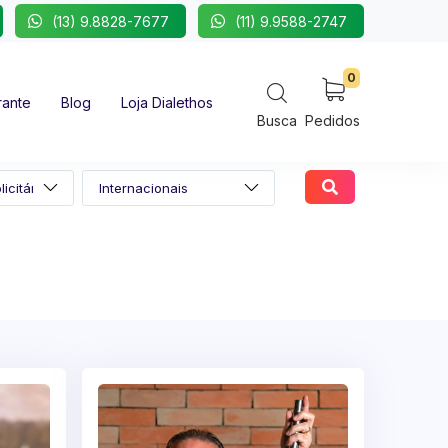
(13) 9.8828-7677
(11) 9.9588-2747
0
rante
Blog
Loja Dialethos
Busca
Pedidos