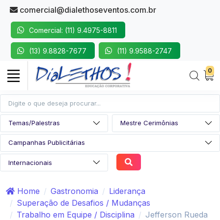
comercial@dialethoseventos.com.br
Comercial: (11) 9.4975-8811
(13) 9.8828-7677
(11) 9.9588-2747
0
Home
Gastronomia
Liderança
Superação de Desafios / Mudanças
Trabalho em Equipe / Disciplina
Jefferson Rueda