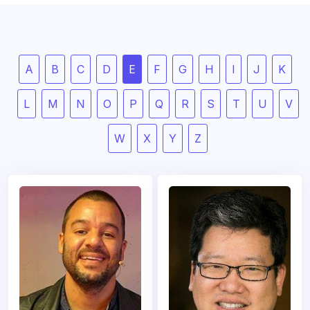
A
B
C
D
E
F
G
H
I
J
K
L
M
N
O
P
Q
R
S
T
U
V
W
X
Y
Z