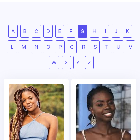
A
B
C
D
E
F
G
H
I
J
K
L
M
N
O
P
Q
R
S
T
U
V
W
X
Y
Z