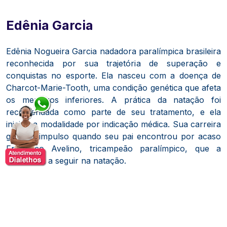
Edênia Garcia
Edênia Nogueira Garcia nadadora paralímpica brasileira
reconhecida por sua trajetória de superação e
conquistas no esporte.
E
la nasceu com a doença de
Charcot-Marie-Tooth, uma condição genética que afeta
os membros inferiores.
A prática da natação foi
recomendada como parte de seu tratamento, e ela
iniciou a modalidade por indicação médica.
Sua carreira
ganhou impulso quando seu pai encontrou por acaso
Francisco Avelino, tricampeão paralímpico, que a
incentivou a seguir na natação.
Edênia ingressou na seleção brasileira de natação e,
desde então, tem se destacado em competições
internacionais.
Ela participou de cinco edições dos
Jogos Paralímpicos, conquistando três medalhas: duas