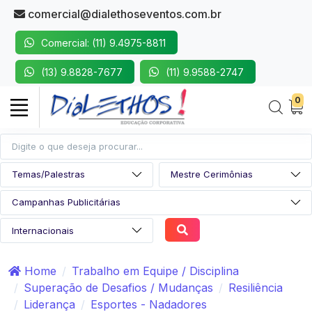
comercial@dialethoseventos.com.br
Comercial: (11) 9.4975-8811
(13) 9.8828-7677
(11) 9.9588-2747
0
Home
Trabalho em Equipe / Disciplina
Superação de Desafios / Mudanças
Resiliência
Liderança
Esportes - Nadadores