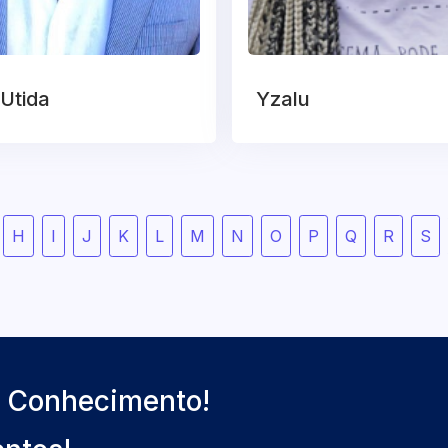
 Utida
Yzalu
H
I
J
K
L
M
N
O
P
Q
R
S
o Conhecimento!