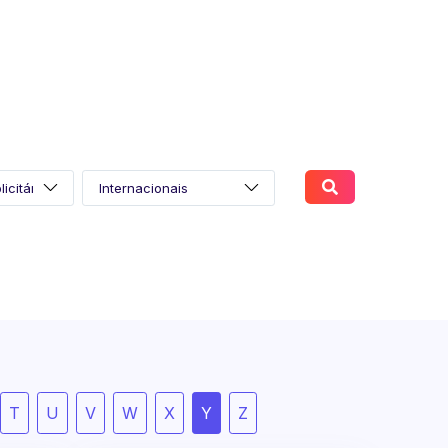
T
U
V
W
X
Y
Z