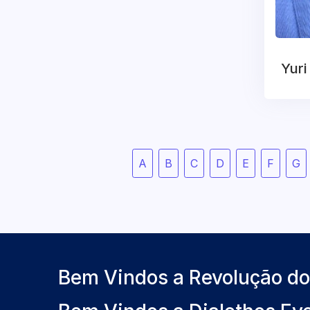
Yuri
A
B
C
D
E
F
G
Bem Vindos a Revolução d