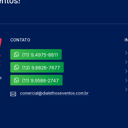
entos!
CONTATO
I
(11) 9.4975-8811
(13) 9.8828-7677
e
(11) 9.9588-2747
comercial@dialethoseventos.com.br