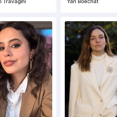
 Travagini
Yan Boechat