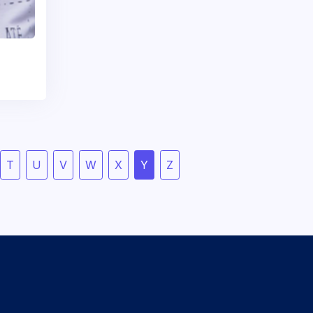
T
U
V
W
X
Y
Z