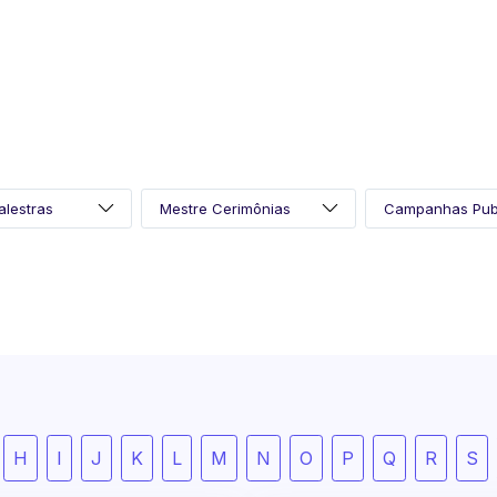
H
I
J
K
L
M
N
O
P
Q
R
S