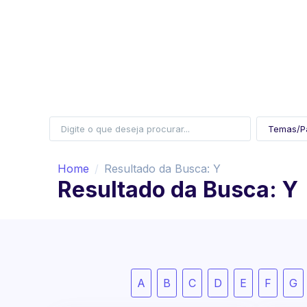
Home
Resultado da Busca: Y
Resultado da Busca: Y
A
B
C
D
E
F
G