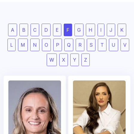
A
B
C
D
E
F
G
H
I
J
K
L
M
N
O
P
Q
R
S
T
U
V
W
X
Y
Z