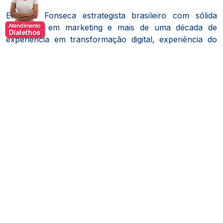
Eduardo Fonseca estrategista brasileiro com sólida
formação em marketing e mais de uma década de
experiência em transformação digital, experiência do
cliente e branding.
Atualmente, ocupa o cargo de Chief
Product Officer na DIWE, empresa especializada em
transformação digital de negócios globais.
Sua trajetória é marcada por uma abordagem centrada
no cliente, defendendo que o fortalecimento do vínculo
com os consumidores é essencial para impulsionar os
resultados empresariais.
Como mentor e palestrante,
Eduardo aborda temas como inovação, planejamento
estratégico e marketing digital, buscando capacitar
profissionais e organizações a se adaptarem às
mudanças do mercado.
Além de sua atuação na DIWE, Eduardo é membro do
grupo Endeavor Conecta e participa de eventos
relevantes no setor, como o CX Summit, onde