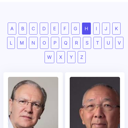
A
B
C
D
E
F
G
H
I
J
K
L
M
N
O
P
Q
R
S
T
U
V
W
X
Y
Z