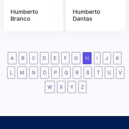
Humberto
Humberto
Branco
Dantas
A
B
C
D
E
F
G
H
I
J
K
L
M
N
O
P
Q
R
S
T
U
V
W
X
Y
Z