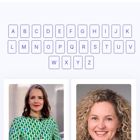
A
B
C
D
E
F
G
H
I
J
K
L
M
N
O
P
Q
R
S
T
U
V
W
X
Y
Z