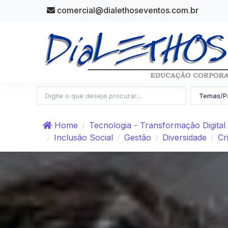
comercial@dialethoseventos.com.br
Home
Tecnologia - Transformação Digital
Inclusão Social
Gestão
Diversidade
Cr