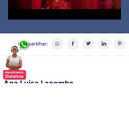
Compartilhar:
Ana Luisa Lacombe
Ana Luísa Lacombe é uma atriz, contadora de
histórias, escritora, diretora artística e pesquisadora da
narrativa performativa amplamente reconhecida no
cenário cultural brasileiro. Com uma carreira que
ultrapassa quatro décadas, ela consolidou sua atuação