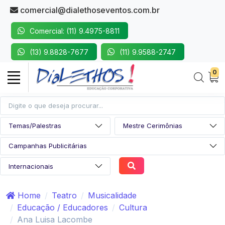
comercial@dialethoseventos.com.br
Comercial: (11) 9.4975-8811
(13) 9.8828-7677
(11) 9.9588-2747
0
Home
Teatro
Musicalidade
Educação / Educadores
Cultura
Ana Luisa Lacombe