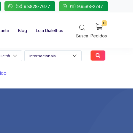
(13) 9.8828-7677
(11) 9.9588-2747
0
rante
Blog
Loja Dialethos
Busca
Pedidos
ico