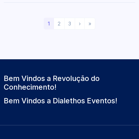
(
P
Ú
1
2
3
›
»
a
r
l
t
ó
t
u
x
i
a
i
m
l
m
o
)
o
Bem Vindos a Revolução do
Conhecimento!
Bem Vindos a Dialethos Eventos!