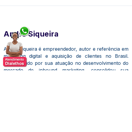
André Siqueira
André Siqueira é empreendedor, autor e referência em
marketing digital e aquisição de clientes no Brasil.
Reconhecido por sua atuação no desenvolvimento do
mercado de inbound marketing, consolidou sua
trajetória ao unir estratégia, dados e construção de
marca como pilares para crescimento sustentável de
empresas. É autor do best-seller
Máquina de Aquisição
de Clientes
, obra que se tornou leitura recorrente
entre profissionais e organizações que buscam
estruturar processos previsíveis de geração de
demanda.
Com experiência executiva em empresas de tecnologia