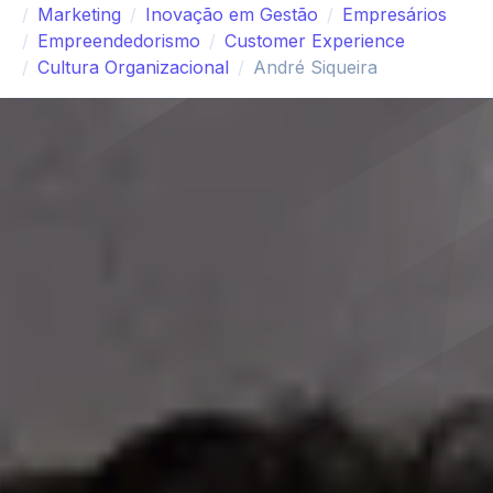
Marketing
Inovação em Gestão
Empresários
Empreendedorismo
Customer Experience
Cultura Organizacional
André Siqueira