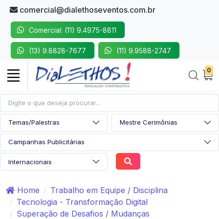
comercial@dialethoseventos.com.br
Comercial: (11) 9.4975-8811
(13) 9.8828-7677
(11) 9.9588-2747
0
Home
Trabalho em Equipe / Disciplina
Tecnologia - Transformação Digital
Superação de Desafios / Mudanças