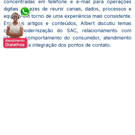
concentradas em telefone e e-mail para operações
digitais capazes de reunir canais, dados, processos e
equipes em torno de uma experiência mais consistente.
Em seus artigos e conteúdos, Albert discutiu temas
como modernização do SAC, relacionamento com
clientes, comportamento do consumidor, atendimento
multicanal e integração dos pontos de contato.
Albert Deweik também faz parte da rede de
Empreendedores Endeavor. Ele e Roy Nasser foram
reconhecidos pela organização por sua trajetória com
a NeoAssist, empresa de software como serviço criada
para unificar canais de atendimento e apoiar a gestão
do relacionamento com clientes.
Depois de concluir seu ciclo como executivo da
NeoAssist, Albert passou a concentrar sua atuação em
mentoria e consultoria para empreendedores e
gestores de pequenas e médias empresas. Nesse