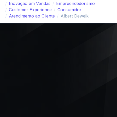
Inovação em Vendas
Empreendedorismo
Customer Experience
Consumidor
Atendimento ao Cliente
Albert Deweik