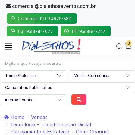
comercial@dialethoseventos.com.br
Comercial: (11) 9.4975-8811
(13) 9.8828-7677
(11) 9.9588-2747
0
Home
Vendas
Tecnologia - Transformação Digital
Planejamento e Estratégia
Omni-Channel