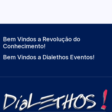
a
r
l
t
ó
t
u
x
i
a
i
m
l
m
o
)
o
Bem Vindos a Revolução do
Conhecimento!
Bem Vindos a Dialethos Eventos!