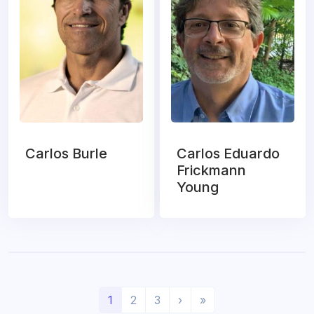
Carlos Burle
Carlos Eduardo
Frickmann
Young
(
P
Ú
1
2
3
›
»