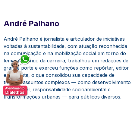
André Palhano
André Palhano é jornalista e articulador de iniciativas
voltadas à sustentabilidade, com atuação reconhecida
na comunicação e na mobilização social em torno do
tema. Ao longo da carreira, trabalhou em redações de
grande porte e exerceu funções como repórter, editor
e colunista, o que consolidou sua capacidade de
traduzir assuntos complexos — como desenvolvimento
sustentável, responsabilidade socioambiental e
transformações urbanas — para públicos diversos.
É fundador e organizador da Virada Sustentável,
festival de educação e mobilização para a
sustentabilidade realizado em diferentes cidades
brasileiras, conhecido por conectar organizações da