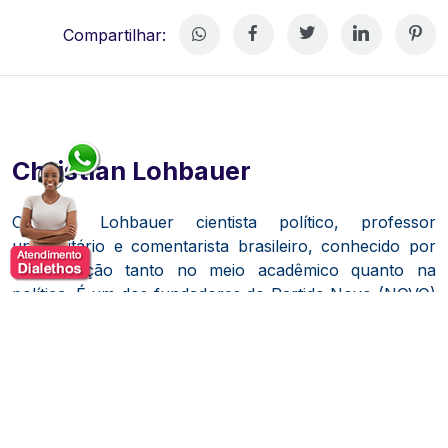
Compartilhar:
Christian Lohbauer
Christian Lohbauer cientista político, professor
universitário e comentarista brasileiro, conhecido por
sua atuação tanto no meio acadêmico quanto na
política.
É um dos fundadores do Partido Novo (NOVO)
e foi candidato a vice-presidente do Brasil, na chapa de
João Amoêdo.
Lohbauer possui mestrado e doutorado em Ciência
Política pela Universidade de São Paulo (USP).
Durante sua formação, foi bolsista da Fundação