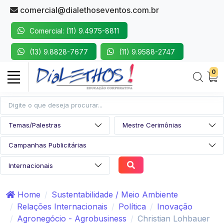
comercial@dialethoseventos.com.br
Comercial: (11) 9.4975-8811
(13) 9.8828-7677
(11) 9.9588-2747
0
Home
Sustentabilidade / Meio Ambiente
Relações Internacionais
Política
Inovação
Agronegócio - Agrobusiness
Christian Lohbauer