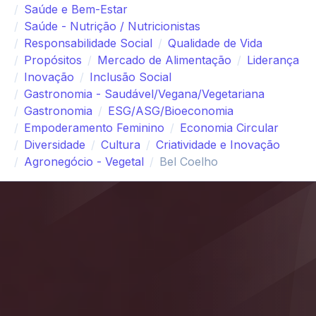
Saúde e Bem-Estar
Saúde - Nutrição / Nutricionistas
Responsabilidade Social
Qualidade de Vida
Propósitos
Mercado de Alimentação
Liderança
Inovação
Inclusão Social
Gastronomia - Saudável/Vegana/Vegetariana
Gastronomia
ESG/ASG/Bioeconomia
Empoderamento Feminino
Economia Circular
Diversidade
Cultura
Criatividade e Inovação
Agronegócio - Vegetal
Bel Coelho