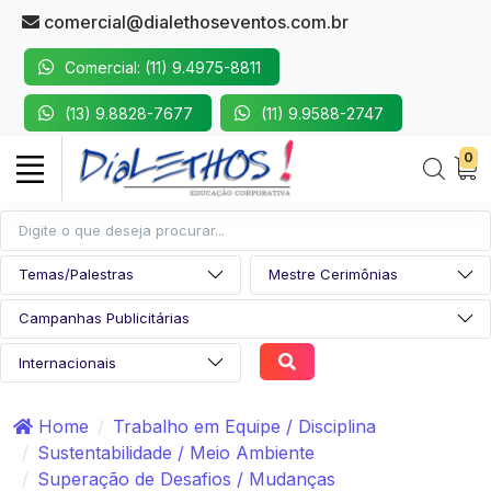
comercial@dialethoseventos.com.br
Comercial: (11) 9.4975-8811
(13) 9.8828-7677
(11) 9.9588-2747
0
Home
Trabalho em Equipe / Disciplina
Sustentabilidade / Meio Ambiente
Superação de Desafios / Mudanças