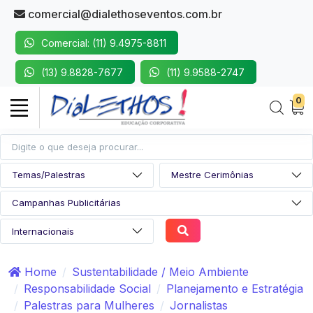
comercial@dialethoseventos.com.br
Comercial: (11) 9.4975-8811
(13) 9.8828-7677
(11) 9.9588-2747
0
Home
Sustentabilidade / Meio Ambiente
Responsabilidade Social
Planejamento e Estratégia
Palestras para Mulheres
Jornalistas