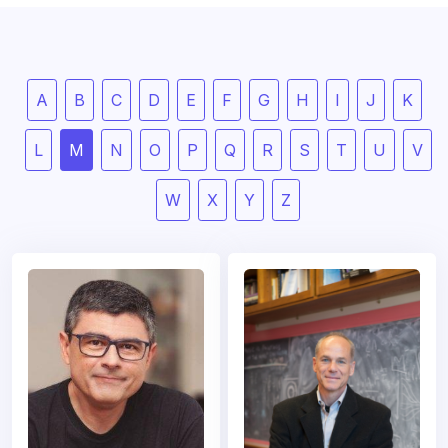
A
B
C
D
E
F
G
H
I
J
K
L
M
N
O
P
Q
R
S
T
U
V
W
X
Y
Z