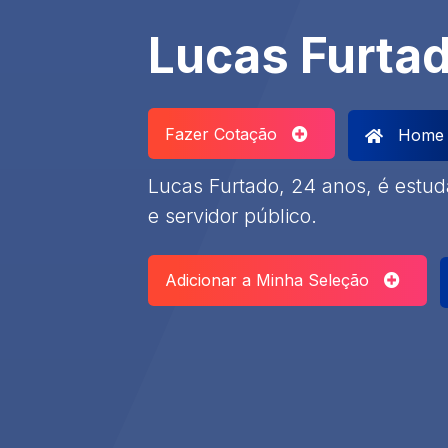
Lucas Furta
Fazer Cotação
Home
Lucas Furtado, 24 anos, é estu
e servidor público.
Adicionar a Minha Seleção