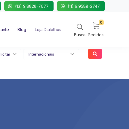
(13) 9.8828-7677
(11) 9.9588-2747
0
rante
Blog
Loja Dialethos
Busca
Pedidos