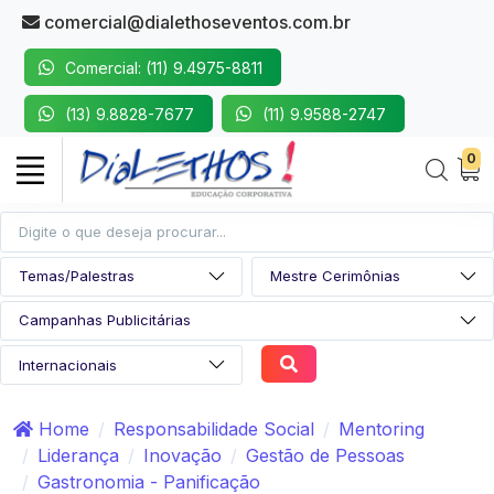
comercial@dialethoseventos.com.br
Comercial: (11) 9.4975-8811
(13) 9.8828-7677
(11) 9.9588-2747
0
Home
Responsabilidade Social
Mentoring
Liderança
Inovação
Gestão de Pessoas
Gastronomia - Panificação