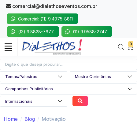
comercial@dialethoseventos.com.br
Comercial: (11) 9.4975-8811
(13) 9.8828-7677
(11) 9.9588-2747
0
Home
Blog
Motivação