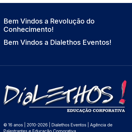
a
i
m
l
m
o
)
o
Bem Vindos a Revolução do
Conhecimento!
Bem Vindos a Dialethos Eventos!
© 16 anos | 2010-2026 | Dialethos Eventos | Agência de
Palestrantes e Educação Corporativa