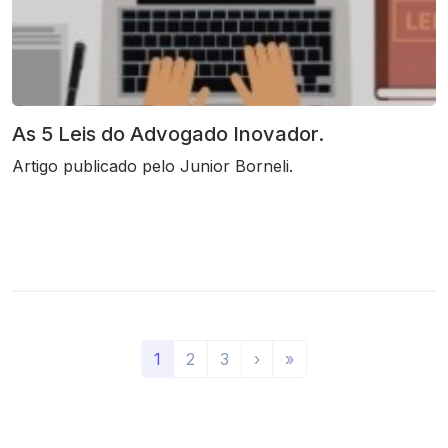
As 5 Leis do Advogado Inovador.
Artigo publicado pelo Junior Borneli.
(
P
Ú
1
2
3
›
»
a
r
l
t
ó
t
u
x
i